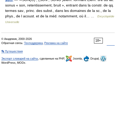
sonus « son, retentissement, bruit », entrant dans la constr. de qq.
termes sav., princ. des subst., dans les domaines de la sc., de la
phys., de l acoust. et de la méd. notamment, où il… …
Encyclopédie
Universelle
© Академик, 2000-2026
18+
Обратная связь:
Техподдержка
,
Реклама на сайте
👣 Путешествия
Экспорт словарей на сайты
, сделанные на PHP,
Joomla,
Drupal,
WordPress, MODx.