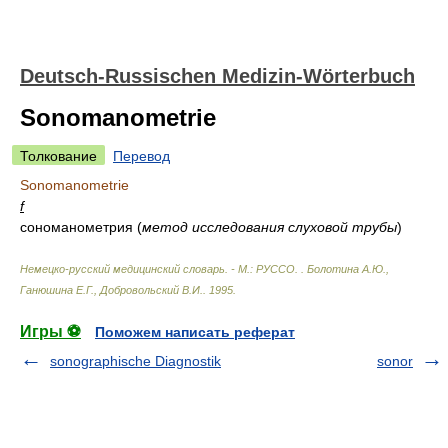
Deutsch-Russischen Medizin-Wörterbuch
Sonomanometrie
Толкование
Перевод
Sonomanometrie
f
сономанометрия (
метод исследования слуховой трубы
)
Немецко-русский медицинский словарь. - М.: РУССО.
.
Болотина А.Ю.,
Ганюшина Е.Г., Добровольский В.И.
.
1995
.
Игры ⚽
Поможем написать реферат
sonographische Diagnostik
sonor